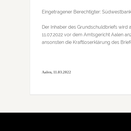
Eingetragener Berechtigter: Südwestbank 
Der Inhaber des Grundschuldbriefs wird a
11.07.2022 vor dem Amtsgericht Aalen a
ansonsten die Kraftloserklärung des Brief
Aalen, 11.03.2022