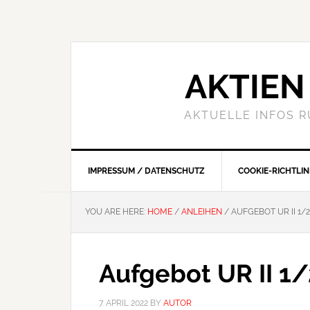
Skip
Skip
Skip
to
to
to
primary
main
primary
navigation
content
sidebar
AKTIEN 
AKTUELLE INFOS 
IMPRESSUM / DATENSCHUTZ
COOKIE-RICHTLINI
YOU ARE HERE:
HOME
/
ANLEIHEN
/
AUFGEBOT UR II 1/2
Aufgebot UR II 1
7. APRIL 2022
BY
AUTOR