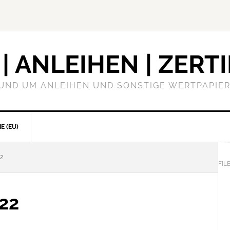
| ANLEIHEN | ZERTI
RUND UM ANLEIHEN UND SONSTIGE WERTPAPIER
E (EU)
2
FIL
/22