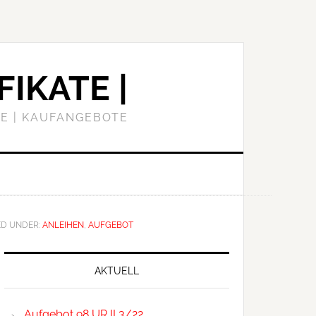
FIKATE |
E | KAUFANGEBOTE
ED UNDER:
ANLEIHEN
,
AUFGEBOT
Primary
Sidebar
AKTUELL
Aufgebot 98 UR II 3/22