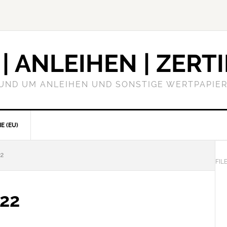
| ANLEIHEN | ZERTI
RUND UM ANLEIHEN UND SONSTIGE WERTPAPIER
E (EU)
22
FIL
/22