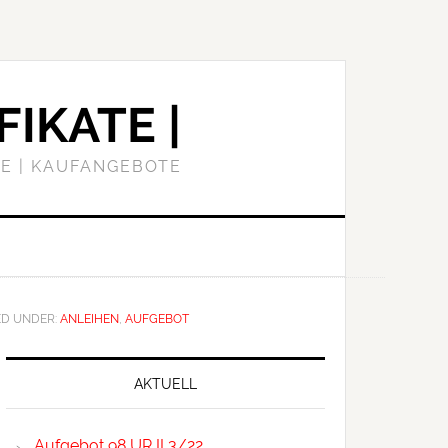
FIKATE |
E | KAUFANGEBOTE
ED UNDER:
ANLEIHEN
,
AUFGEBOT
Primary
Sidebar
AKTUELL
Aufgebot 98 UR II 3/22