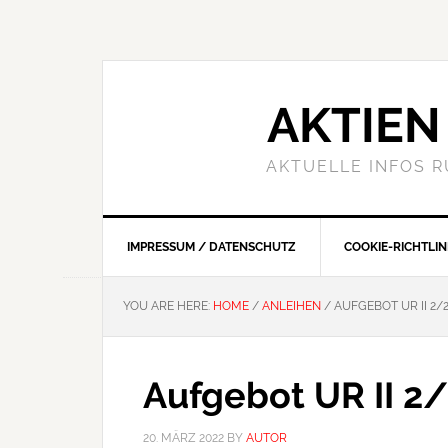
Skip
Skip
Skip
to
to
to
primary
main
primary
navigation
content
sidebar
AKTIEN 
AKTUELLE INFOS 
IMPRESSUM / DATENSCHUTZ
COOKIE-RICHTLINI
YOU ARE HERE:
HOME
/
ANLEIHEN
/
AUFGEBOT UR II 2/
Aufgebot UR II 2
20. MÄRZ 2022
BY
AUTOR