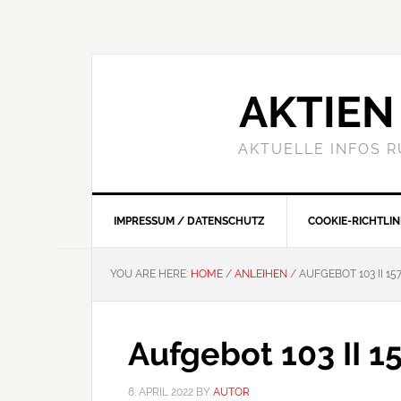
Skip
Skip
Skip
to
to
to
primary
main
primary
navigation
content
sidebar
AKTIEN 
AKTUELLE INFOS 
IMPRESSUM / DATENSCHUTZ
COOKIE-RICHTLINI
YOU ARE HERE:
HOME
/
ANLEIHEN
/
AUFGEBOT 103 II 157
Aufgebot 103 II 1
8. APRIL 2022
BY
AUTOR