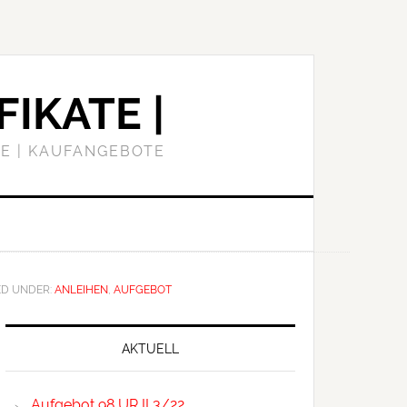
FIKATE |
E | KAUFANGEBOTE
ED UNDER:
ANLEIHEN
,
AUFGEBOT
Primary
Sidebar
AKTUELL
Aufgebot 98 UR II 3/22