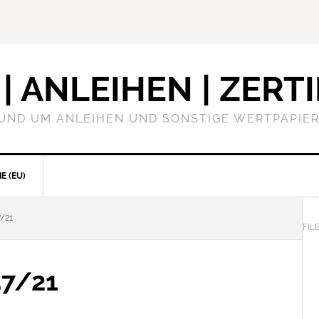
| ANLEIHEN | ZERTI
RUND UM ANLEIHEN UND SONSTIGE WERTPAPIER
E (EU)
/21
FIL
57/21