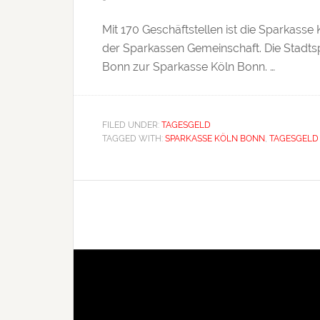
Mit 170 Geschäftstellen ist die Sparkass
der Sparkassen Gemeinschaft. Die Stadts
Bonn zur Sparkasse Köln Bonn. …
FILED UNDER:
TAGESGELD
TAGGED WITH:
SPARKASSE KÖLN BONN
,
TAGESGELD