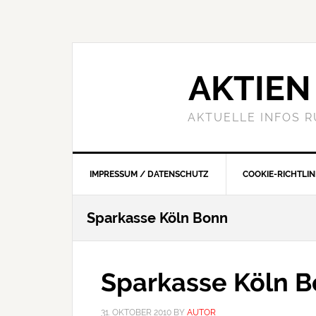
Skip
Skip
Skip
to
to
to
primary
main
primary
navigation
content
sidebar
AKTIEN 
AKTUELLE INFOS 
IMPRESSUM / DATENSCHUTZ
COOKIE-RICHTLINI
Sparkasse Köln Bonn
Sparkasse Köln 
31. OKTOBER 2010
BY
AUTOR